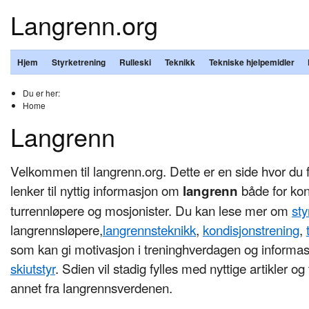
Langrenn.org
Hjem
Styrketrening
Rulleski
Teknikk
Tekniske hjelpemidler
Du er her:
Home
Langrenn
Velkommen til langrenn.org. Dette er en side hvor du 
lenker til nyttig informasjon om
både for kon
langrenn
turrennløpere og mosjonister. Du kan lese mer om
sty
langrennsløpere,
langrennsteknikk
,
kondisjonstrening
,
som kan gi motivasjon i treninghverdagen og inform
skiutstyr
. Sdien vil stadig fylles med nyttige artikler o
annet fra langrennsverdenen.